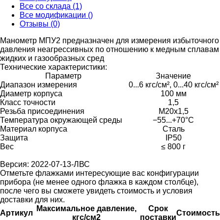
Все со склада (1)
Все модификации ()
Отзывы (0)
Манометр МПУ2 предназначен для измерения избыточного
давления неагрессивных по отношению к медным сплавам
жидких и газообразных сред
Технические характеристики:
Параметр
Значение
Диапазон измерения
0...6 кгc/см², 0...40 кгc/см²
Диаметр корпуса
100 мм
Класс точности
1,5
Резьба присоединения
М20х1,5
Температура окружающей среды
−55...+70°C
Материал корпуса
Сталь
Защита
IP50
Вес
≤ 800 г
Версия: 2022-07-13-ЛВС
Отметьте флажками интересующие вас конфигурации
прибора (не менее одного флажка в каждом столбце),
после чего вы сможете увидеть стоимость и условия
доставки для них.
Максимальное давление,
Срок
Артикул
Стоимость
кгс/см2
поставки