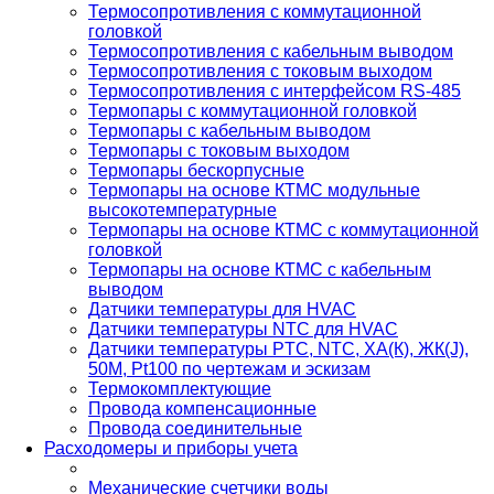
Термосопротивления с коммутационной
головкой
Термосопротивления с кабельным выводом
Термосопротивления с токовым выходом
Термосопротивления с интерфейсом RS-485
Термопары с коммутационной головкой
Термопары с кабельным выводом
Термопары с токовым выходом
Термопары бескорпусные
Термопары на основе КТМС модульные
высокотемпературные
Термопары на основе КТМС с коммутационной
головкой
Термопары на основе КТМС с кабельным
выводом
Датчики температуры для HVAC
Датчики температуры NTC для HVAC
Датчики температуры PTС, NTC, ХА(К), ЖК(J),
50М, Pt100 по чертежам и эскизам
Термокомплектующие
Провода компенсационные
Провода соединительные
Расходомеры и приборы учета
Механические счетчики воды