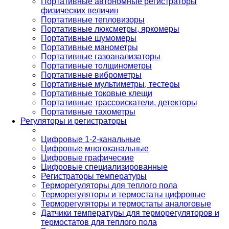
Портативные автономные регистраторы
физических величин
Портативные тепловизоры
Портативные люксметры, яркомеры
Портативные шумомеры
Портативные манометры
Портативные газоанализаторы
Портативные толщинометры
Портативные виброметры
Портативные мультиметры, тестеры
Портативные токовые клещи
Портативные трассоискатели, детекторы
Портативные тахометры
Регуляторы и регистраторы
Цифровые 1-2-канальные
Цифровые многоканальные
Цифровые графические
Цифровые специализированные
Регистраторы температуры
Терморегуляторы для теплого пола
Терморегуляторы и термостаты цифровые
Терморегуляторы и термостаты аналоговые
Датчики температуры для терморегуляторов и
термостатов для теплого пола