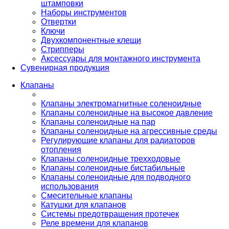
штамповки
Наборы инструментов
Отвертки
Ключи
Двухкомпонентные клещи
Стрипперы
Аксессуары для монтажного инструмента
Сувенирная продукция
Клапаны
Клапаны электромагнитные соленоидные
Клапаны соленоидные на высокое давление
Клапаны соленоидные на пар
Клапаны соленоидные на агрессивные среды
Регулирующие клапаны для радиаторов
отопления
Клапаны соленоидные трехходовые
Клапаны соленоидные бистабильные
Клапаны соленоидные для подводного
использования
Смесительные клапаны
Катушки для клапанов
Системы предотвращения протечек
Реле времени для клапанов