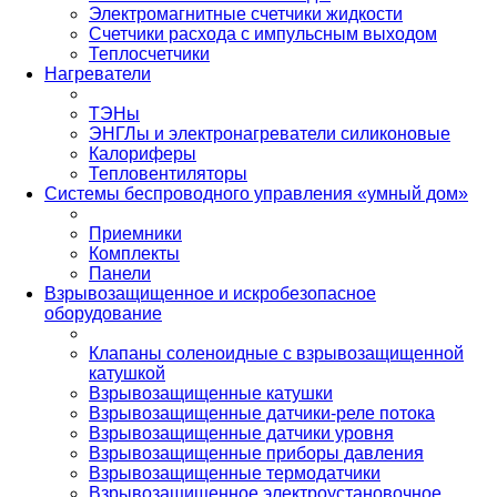
Электромагнитные счетчики жидкости
Счетчики расхода с импульсным выходом
Теплосчетчики
Нагреватели
ТЭНы
ЭНГЛы и электронагреватели силиконовые
Калориферы
Тепловентиляторы
Системы беспроводного управления «умный дом»
Приемники
Комплекты
Панели
Взрывозащищенное и искробезопасное
оборудование
Клапаны соленоидные с взрывозащищенной
катушкой
Взрывозащищенные катушки
Взрывозащищенные датчики-реле потока
Взрывозащищенные датчики уровня
Взрывозащищенные приборы давления
Взрывозащищенные термодатчики
Взрывозащищенное электроустановочное