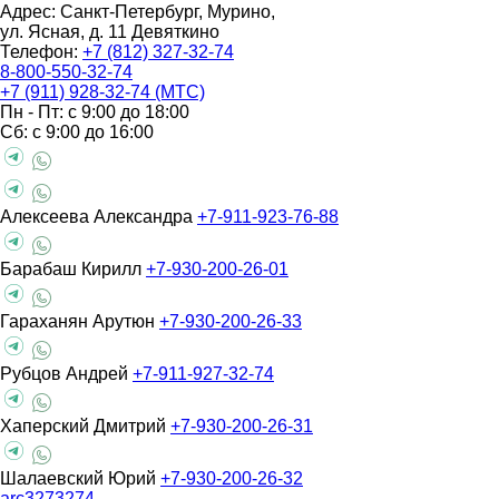
Адрес: Санкт-Петербург, Мурино,
ул. Ясная, д. 11
Девяткино
Телефон:
+7 (812) 327-32-74
8-800-550-32-74
+7 (911) 928-32-74 (МТС)
Пн - Пт: с 9:00 до 18:00
Сб: с 9:00 до 16:00
Алексеева Александра
+7-911-923-76-88
Барабаш Кирилл
+7-930-200-26-01
Гараханян Арутюн
+7-930-200-26-33
Рубцов Андрей
+7-911-927-32-74
Хаперский Дмитрий
+7-930-200-26-31
Шалаевский Юрий
+7-930-200-26-32
arc3273274