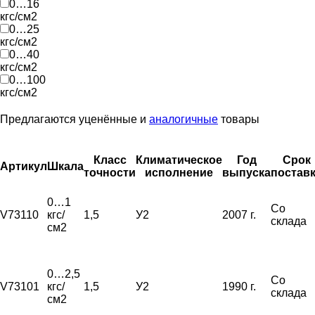
0…16
кгс/см2
0…25
кгс/см2
0…40
кгс/см2
0…100
кгс/см2
Предлагаются уценённые и
аналогичные
товары
Класс
Климатическое
Год
Срок
Артикул
Шкала
точности
исполнение
выпуска
постав
0…1
Со
V73110
кгс/
1,5
У2
2007 г.
склада
см2
0…2,5
Со
V73101
кгс/
1,5
У2
1990 г.
склада
см2