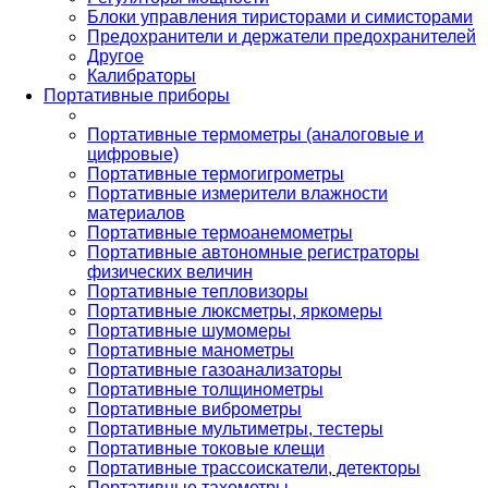
Блоки управления тиристорами и симисторами
Предохранители и держатели предохранителей
Другое
Калибраторы
Портативные приборы
Портативные термометры (аналоговые и
цифровые)
Портативные термогигрометры
Портативные измерители влажности
материалов
Портативные термоанемометры
Портативные автономные регистраторы
физических величин
Портативные тепловизоры
Портативные люксметры, яркомеры
Портативные шумомеры
Портативные манометры
Портативные газоанализаторы
Портативные толщинометры
Портативные виброметры
Портативные мультиметры, тестеры
Портативные токовые клещи
Портативные трассоискатели, детекторы
Портативные тахометры