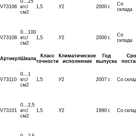
0…25
Со
V73106
кгс/
1,5
У2
2000 г.
склада
см2
0…100
Со
V73108
кгс/
1,5
У2
2000 г.
склада
см2
Класс
Климатическое
Год
Сро
Артикул
Шкала
точности
исполнение
выпуска
поста
0…1
V73110
кгс/
1,5
У2
2007 г.
Со скла
см2
0…2,5
V73101
кгс/
1,5
У2
1990 г.
Со скла
см2
0…2,5