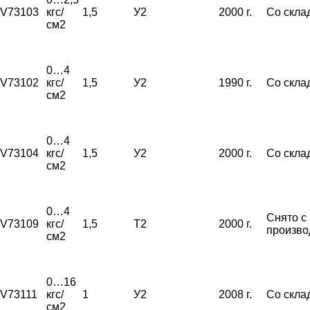
V73103
кгс/
1,5
У2
2000 г.
Со скла
см2
0…4
V73102
кгс/
1,5
У2
1990 г.
Со скла
см2
0…4
V73104
кгс/
1,5
У2
2000 г.
Со скла
см2
0…4
Снято с
V73109
кгс/
1,5
Т2
2000 г.
произво
см2
0…16
V73111
кгс/
1
У2
2008 г.
Со скла
см2