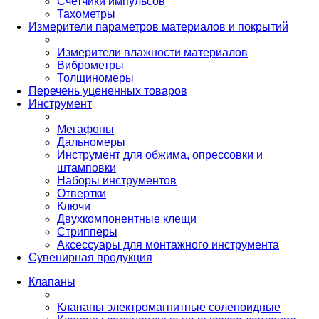
Счетчики импульсов
Тахометры
Измерители параметров материалов и покрытий
Измерители влажности материалов
Виброметры
Толщиномеры
Перечень уцененных товаров
Инструмент
Мегафоны
Дальномеры
Инструмент для обжима, опрессовки и
штамповки
Наборы инструментов
Отвертки
Ключи
Двухкомпонентные клещи
Стрипперы
Аксессуары для монтажного инструмента
Сувенирная продукция
Клапаны
Клапаны электромагнитные соленоидные