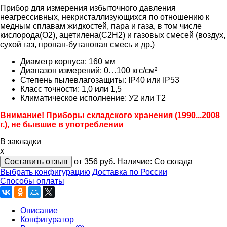
Прибор для измерения избыточного давления
неагрессивных, некристаллизующихся по отношению к
медным сплавам жидкостей, пара и газа, в том числе
кислорода(O2), ацетилена(C2H2) и газовых смесей (воздух,
сухой газ, пропан-бутановая смесь и др.)
Диаметр корпуса: 160 мм
Диапазон измерений: 0…100 кгс/см²
Степень пылевлагозащиты: IP40 или IP53
Класс точности: 1,0 или 1,5
Климатическое исполнение: У2 или Т2
Внимание! Приборы складского хранения (1990...2008
г.), не бывшие в употреблении
В закладки
x
Составить отзыв
от 356
руб.
Наличие:
Со склада
Выбрать конфигурацию
Доставка по России
Способы оплаты
Описание
Конфигуратор