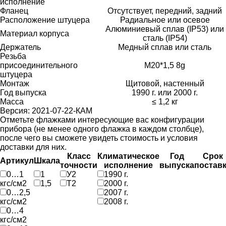
исполнение
Фланец
Отсутствует, передний, задний
Расположение штуцера
Радиальное или осевое
Алюминиевый сплав (IP53) или
Материал корпуса
сталь (IP54)
Держатель
Медный сплав или сталь
Резьба
присоединительного
М20*1,5 8g
штуцера
Монтаж
Щитовой, настенный
Год выпуска
1990 г. или 2000 г.
Масса
≤ 1,2 кг
Версия: 2021-07-22-КАМ
Отметьте флажками интересующие вас конфигурации
прибора (не менее одного флажка в каждом столбце),
после чего вы сможете увидеть стоимость и условия
доставки для них.
Класс
Климатическое
Год
Срок
Артикул
Шкала
точности
исполнение
выпуска
постав
0…1
1
У2
1990 г.
кгс/см2
1,5
Т2
2000 г.
0…2,5
2007 г.
кгс/см2
2008 г.
0…4
кгс/см2