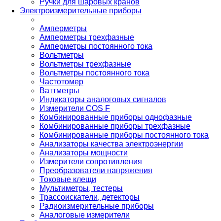
Ручки для шаровых кранов
Электроизмерительные приборы
Амперметры
Амперметры трехфазные
Амперметры постоянного тока
Вольтметры
Вольтметры трехфазные
Вольтметры постоянного тока
Частотомер
Ваттметры
Индикаторы аналоговых сигналов
Измерители COS F
Комбинированные приборы однофазные
Комбинированные приборы трехфазные
Комбинированные приборы постоянного тока
Анализаторы качества электроэнергии
Анализаторы мощности
Измерители сопротивления
Преобразователи напряжения
Токовые клещи
Мультиметры, тестеры
Трассоискатели, детекторы
Радиоизмерительные приборы
Аналоговые измерители