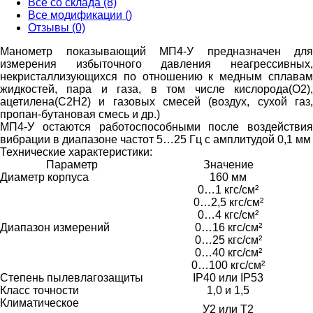
Все со склада (8)
Все модификации ()
Отзывы (0)
Манометр показывающий МП4-У предназначен для
измерения избыточного давления неагрессивных,
некристаллизующихся по отношению к медным сплавам
жидкостей, пара и газа, в том числе кислорода(O2),
ацетилена(C2H2) и газовых смесей (воздух, сухой газ,
пропан-бутановая смесь и др.)
МП4-У остаются работоспособными после воздействия
вибрации в диапазоне частот 5…25 Гц с амплитудой 0,1 мм
Технические характеристики:
Параметр
Значение
Диаметр корпуса
160 мм
0…1 кгс/см²
0…2,5 кгс/см²
0…4 кгс/см²
Диапазон измерений
0…16 кгс/см²
0…25 кгс/см²
0…40 кгс/см²
0…100 кгс/см²
Степень пылевлагозащиты
IP40 или IP53
Класс точности
1,0 и 1,5
Климатическое
У2 или Т2