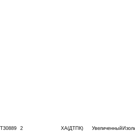
T30889
2
ХА(ДТПК)
Увеличенный
Изол