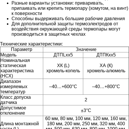
Разные варианты установки: приваривать,
припаивать или крепить термопару (хомутом, на винт)
к поверхности
Способны выдерживать большие рабочие давления
Для дополнительной защиты термоэлектродов от
воздействия окружающей среды термопары могут
производиться в защитных чехлах
Технические характеристики:
Параметр
Значение
Модель
ДТПLхх5
ДТПКхх5
Номинальная
статическая
ХК (L)
ХА (К)
характеристика
хромель-копель
хромель-алюмель
(НСХ)
Диапазон
измеряемых
–40…+600°C
–40…+800°C
температур
Класс допуска
2
датчика
Допустимое
±3°С
отклонение
60 мм, 80 мм, 100 мм, 120 мм, 160 мм,
Длина монтажной
180 мм, 200 мм, 250 мм, 320 мм, 400
части (L)
мм, 500 мм, 630 мм, 800 мм, 1000 мм,