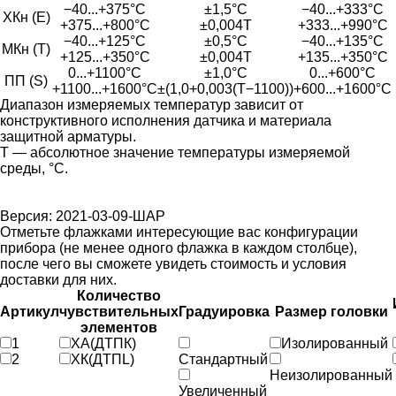
−40...+375°С
±1,5°С
−40...+333°С
ХКн (E)
+375...+800°С
±0,004Т
+333...+990°С
−40...+125°С
±0,5°С
−40...+135°С
МКн (Т)
+125...+350°С
±0,004Т
+135...+350°С
0...+1100°С
±1,0°С
0...+600°С
ПП (S)
+1100...+1600°С
±(1,0+0,003(Т−1100))
+600...+1600°С
Диапазон измеряемых температур зависит от
конструктивного исполнения датчика и материала
защитной арматуры.
Т — абсолютное значение температуры измеряемой
среды, °С.
Версия: 2021-03-09-ШАР
Отметьте флажками интересующие вас конфигурации
прибора (не менее одного флажка в каждом столбце),
после чего вы сможете увидеть стоимость и условия
доставки для них.
Количество
Артикул
чувствительных
Градуировка
Размер головки
элементов
1
ХА(ДТПК)
Изолированный
2
ХК(ДТПL)
Стандартный
Неизолированный
Увеличенный