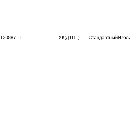
T30887
1
ХК(ДТПL)
Стандартный
Изол