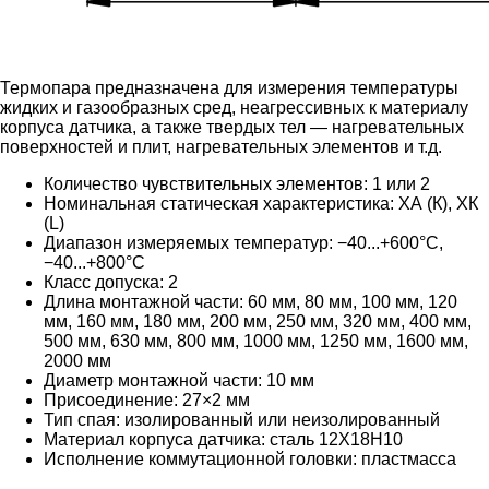
Термопара предназначена для измерения температуры
жидких и газообразных сред, неагрессивных к материалу
корпуса датчика, а также твердых тел — нагревательных
поверхностей и плит, нагревательных элементов и т.д.
Количество чувствительных элементов: 1 или 2
Номинальная статическая характеристика: ХА (К), ХК
(L)
Диапазон измеряемых температур: −40...+600°С,
−40...+800°С
Класс допуска: 2
Длина монтажной части: 60
мм
, 80
мм
, 100
мм
, 120
мм
, 160
мм
, 180
мм
, 200
мм
, 250
мм
, 320
мм
, 400
мм
,
500
мм
, 630
мм
, 800
мм
, 1000
мм
, 1250
мм
, 1600
мм
,
2000 мм
Диаметр монтажной части: 10 мм
Присоединение: 27×2 мм
Тип спая: изолированный или неизолированный
Материал корпуса датчика: сталь 12Х18Н10
Исполнение коммутационной головки: пластмасса