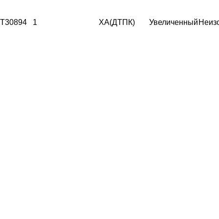
T30894
1
ХА(ДТПК)
Увеличенный
Неиз