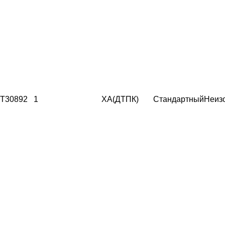
T30892
1
ХА(ДТПК)
Стандартный
Неиз