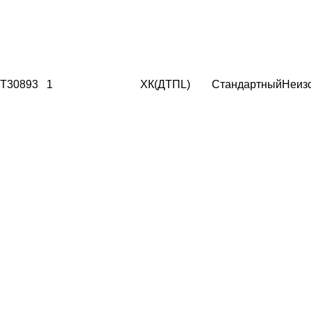
T30893
1
ХК(ДТПL)
Стандартный
Неиз