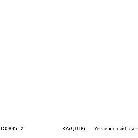
T30895
2
ХА(ДТПК)
Увеличенный
Неиз