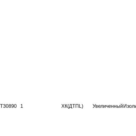
T30890
1
ХК(ДТПL)
Увеличенный
Изол