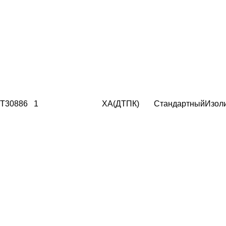
T30886
1
ХА(ДТПК)
Стандартный
Изол