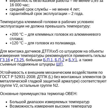
вероятность безотказной работы – не менее 0,95 за
16 000 час;
средний срок службы – не менее 4 лет;
гарантийный срок эксплуатации – 2 года.
Температура клеммной головки в рабочих условиях
эксплуатации не должна превышать температуру:
+200 °С – для клеммных головок из алюминиевого
сплава;
+120 °С – для головок из полиамида.
Для монтажа датчиков ДТПХхх5 со штуцером на объекты
измерения температуры рекомендуется применять гильзы
ГЗ.16
и
ГЗ.25
, бобышки
Б.П.1, Б.П.2
и
Б.У.1
, а также
съемные подвижные штуцеры
ШП
.
Устойчивость к внешним механическим воздействиям по
ГОСТ Р 52931-2008: ДТПК (L) без монтажных элементов (в
металлической гладкой защитной арматуре) соответствуют
группе V2, остальные группе N2.
Основные преимущества термопар ОВЕН:
Большой диапазон измеряемых температур
Возможность измерения высоких температур