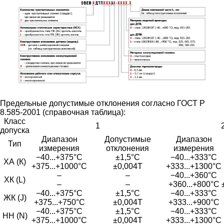
Предельные допустимые отклонения согласно ГОСТ Р
8.585-2001 (справочная таблица):
Класс
1
допуска
Диапазон
Допустимые
Диапазон
Тип
измерения
отклонения
измерения
−40...+375°С
±1,5°С
−40...+333°С
ХА (К)
+375...+1000°С
±0,004Т
+333...+1300°С
–
–
−40...+360°С
ХК (L)
–
–
+360...+800°С
−40...+375°С
±1,5°С
−40...+333°С
ЖК (J)
+375...+750°С
±0,004Т
+333...+900°С
−40...+375°С
±1,5°С
−40...+333°С
НН (N)
+375...+1000°С
±0,004Т
+333...+1300°С