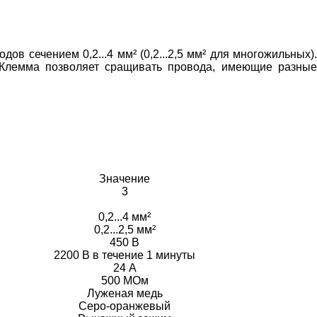
в сечением 0,2...4 мм² (0,2...2,5 мм² для многожильных).
. Клемма позволяет сращивать провода, имеющие разны
Значение
3
0,2...4 мм²
0,2...2,5 мм²
450 В
2200 В в течение 1 минуты
24 А
500 МОм
Луженая медь
Серо-оранжевый