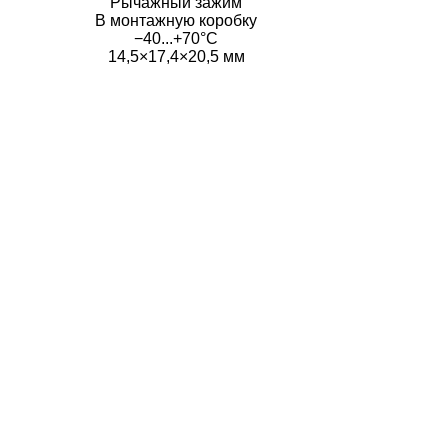
Рычажный зажим
В монтажную коробку
−40...+70°C
14,5×17,4×20,5 мм