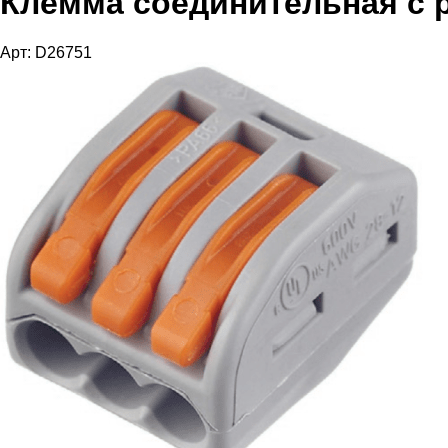
Клемма соединительная с 
Арт: D26751