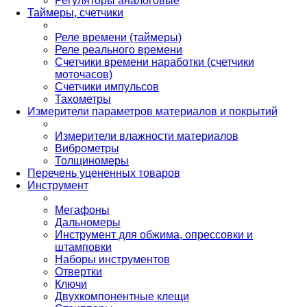
Регуляторы аналоговые
Таймеры, счетчики
Реле времени (таймеры)
Реле реального времени
Счетчики времени наработки (счетчики
моточасов)
Счетчики импульсов
Тахометры
Измерители параметров материалов и покрытий
Измерители влажности материалов
Виброметры
Толщиномеры
Перечень уцененных товаров
Инструмент
Мегафоны
Дальномеры
Инструмент для обжима, опрессовки и
штамповки
Наборы инструментов
Отвертки
Ключи
Двухкомпонентные клещи