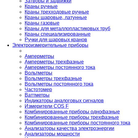
Затворы и задвижки
Краны ручные
Краны трехходовые ручные
Краны шаровые, латунные
Краны газовые
Краны для металлопластиковых труб
Краны специализированные
Ручки для шаровых кранов
Электроизмерительные приборы
Амперметры
Амперметры трехфазные
Амперметры постоянного тока
Вольтметры
Вольтметры трехфазные
Вольтметры постоянного тока
Частотомер
Ваттметры
Индикаторы аналоговых сигналов
Измерители COS F
Комбинированные приборы однофазные
Комбинированные приборы трехфазные
Комбинированные приборы постоянного тока
Анализаторы качества электроэнергии
Анализаторы мощности