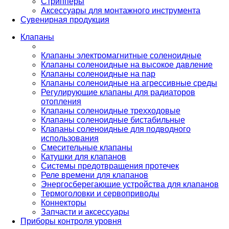
Стрипперы
Аксессуары для монтажного инструмента
Сувенирная продукция
Клапаны
Клапаны электромагнитные соленоидные
Клапаны соленоидные на высокое давление
Клапаны соленоидные на пар
Клапаны соленоидные на агрессивные среды
Регулирующие клапаны для радиаторов
отопления
Клапаны соленоидные трехходовые
Клапаны соленоидные бистабильные
Клапаны соленоидные для подводного
использования
Смесительные клапаны
Катушки для клапанов
Системы предотвращения протечек
Реле времени для клапанов
Энергосберегающие устройства для клапанов
Термоголовки и сервоприводы
Коннекторы
Запчасти и аксессуары
Приборы контроля уровня