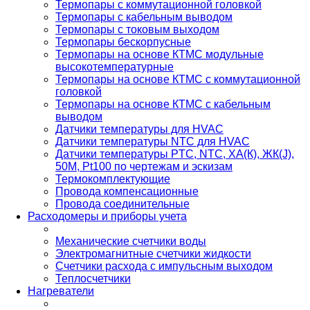
Термопары с коммутационной головкой
Термопары с кабельным выводом
Термопары с токовым выходом
Термопары бескорпусные
Термопары на основе КТМС модульные
высокотемпературные
Термопары на основе КТМС с коммутационной
головкой
Термопары на основе КТМС с кабельным
выводом
Датчики температуры для HVAC
Датчики температуры NTC для HVAC
Датчики температуры PTС, NTC, ХА(К), ЖК(J),
50М, Pt100 по чертежам и эскизам
Термокомплектующие
Провода компенсационные
Провода соединительные
Расходомеры и приборы учета
Механические счетчики воды
Электромагнитные счетчики жидкости
Счетчики расхода с импульсным выходом
Теплосчетчики
Нагреватели