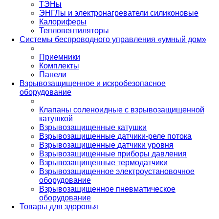
ТЭНы
ЭНГЛы и электронагреватели силиконовые
Калориферы
Тепловентиляторы
Системы беспроводного управления «умный дом»
Приемники
Комплекты
Панели
Взрывозащищенное и искробезопасное
оборудование
Клапаны соленоидные с взрывозащищенной
катушкой
Взрывозащищенные катушки
Взрывозащищенные датчики-реле потока
Взрывозащищенные датчики уровня
Взрывозащищенные приборы давления
Взрывозащищенные термодатчики
Взрывозащищенное электроустановочное
оборудование
Взрывозащищенное пневматическое
оборудование
Товары для здоровья