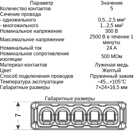
Параметр
Значение
Количество контактов
5
Сечение провода
- одножильного
0,5...2,5 мм²
- многожильного
1...2,5 мм²
Номинальное напряжение
300 В
2500 В в течение 1
Максимальное напряжение
минуты
Номинальный ток
24 А
Номинальное сопротивление
500 МОм
изоляции
Материал контактов
Луженая медь
Цвет
Желтый
Способ подключения проводов
Пружинный зажим
Температура эксплуатации
−45...+105°C
Габаритные размеры
7×24×16,5 мм
Габаритные размеры