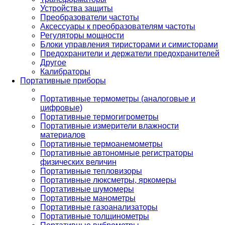
Устройства защиты
Преобразователи частоты
Аксессуары к преобразователям частоты
Регуляторы мощности
Блоки управления тиристорами и симисторами
Предохранители и держатели предохранителей
Другое
Калибраторы
Портативные приборы
Портативные термометры (аналоговые и
цифровые)
Портативные термогигрометры
Портативные измерители влажности
материалов
Портативные термоанемометры
Портативные автономные регистраторы
физических величин
Портативные тепловизоры
Портативные люксметры, яркомеры
Портативные шумомеры
Портативные манометры
Портативные газоанализаторы
Портативные толщинометры