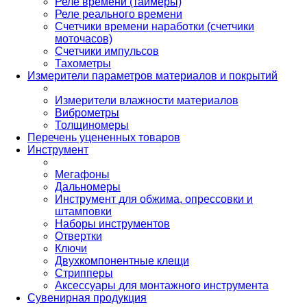
Реле времени (таймеры)
Реле реального времени
Счетчики времени наработки (счетчики
моточасов)
Счетчики импульсов
Тахометры
Измерители параметров материалов и покрытий
Измерители влажности материалов
Виброметры
Толщиномеры
Перечень уцененных товаров
Инструмент
Мегафоны
Дальномеры
Инструмент для обжима, опрессовки и
штамповки
Наборы инструментов
Отвертки
Ключи
Двухкомпонентные клещи
Стрипперы
Аксессуары для монтажного инструмента
Сувенирная продукция