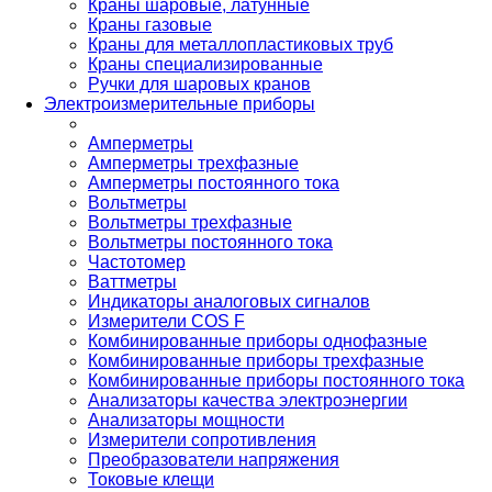
Краны шаровые, латунные
Краны газовые
Краны для металлопластиковых труб
Краны специализированные
Ручки для шаровых кранов
Электроизмерительные приборы
Амперметры
Амперметры трехфазные
Амперметры постоянного тока
Вольтметры
Вольтметры трехфазные
Вольтметры постоянного тока
Частотомер
Ваттметры
Индикаторы аналоговых сигналов
Измерители COS F
Комбинированные приборы однофазные
Комбинированные приборы трехфазные
Комбинированные приборы постоянного тока
Анализаторы качества электроэнергии
Анализаторы мощности
Измерители сопротивления
Преобразователи напряжения
Токовые клещи