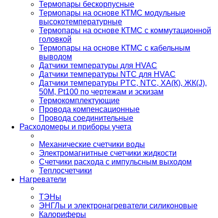
Термопары бескорпусные
Термопары на основе КТМС модульные
высокотемпературные
Термопары на основе КТМС с коммутационной
головкой
Термопары на основе КТМС с кабельным
выводом
Датчики температуры для HVAC
Датчики температуры NTC для HVAC
Датчики температуры PTС, NTC, ХА(К), ЖК(J),
50М, Pt100 по чертежам и эскизам
Термокомплектующие
Провода компенсационные
Провода соединительные
Расходомеры и приборы учета
Механические счетчики воды
Электромагнитные счетчики жидкости
Счетчики расхода с импульсным выходом
Теплосчетчики
Нагреватели
ТЭНы
ЭНГЛы и электронагреватели силиконовые
Калориферы