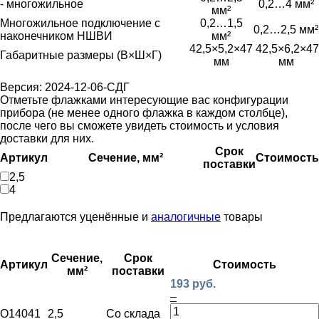
- многожильное
0,2…4 мм²
мм²
Многожильное подключение с
0,2…1,5
0,2…2,5 мм²
наконечником НШВИ
мм²
42,5×5,2×47
42,5×6,2×47
Габаритные размеры (В×Ш×Г)
мм
мм
Версия: 2024-12-06-СДГ
Отметьте флажками интересующие вас конфигурации
прибора (не менее одного флажка в каждом столбце),
после чего вы сможете увидеть стоимость и условия
доставки для них.
Срок
Артикул
Сечение, мм²
Стоимость
поставки
2,5
4
Предлагаются уценённые и
аналогичные
товары
Сечение,
Срок
Артикул
Стоимость
мм²
поставки
193 руб.
–
O14041
2,5
Со склада