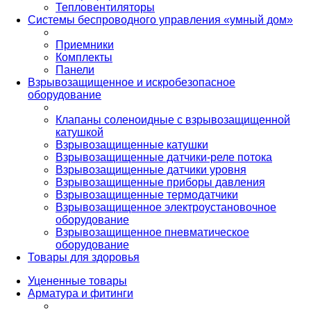
Тепловентиляторы
Системы беспроводного управления «умный дом»
Приемники
Комплекты
Панели
Взрывозащищенное и искробезопасное
оборудование
Клапаны соленоидные с взрывозащищенной
катушкой
Взрывозащищенные катушки
Взрывозащищенные датчики-реле потока
Взрывозащищенные датчики уровня
Взрывозащищенные приборы давления
Взрывозащищенные термодатчики
Взрывозащищенное электроустановочное
оборудование
Взрывозащищенное пневматическое
оборудование
Товары для здоровья
Уцененные товары
Арматура и фитинги