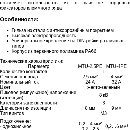
позволяет использовать их в качестве торцевых
фиксаторов клеммного ряда
Особенности:
Гильза из стали с антикоррозийным покрытием
Высокая электропроводность
Универсальное крепление на DIN-рейки различных
типов
Корпус из первичного полиамида PA66
Технические характеристики:
Параметр
MTU-2.5PE
MTU-4PE
Количество контактов
1
Сечение провода
2,5 мм²
4 мм²
Номинальный ток
24 А
32 А
Цвет
желто-зеленый
Пиковое (импульсное) напряжение
8 кВ
(изоляции)
Категория загрязненности
3
Длина снятия изоляции
8 мм
9 мм
Тип винтов
M3
Подключение:
0,2…4 мм²
- одножильное
0,2…6 мм²
0,2…2,5