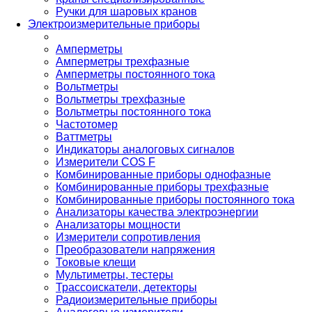
Ручки для шаровых кранов
Электроизмерительные приборы
Амперметры
Амперметры трехфазные
Амперметры постоянного тока
Вольтметры
Вольтметры трехфазные
Вольтметры постоянного тока
Частотомер
Ваттметры
Индикаторы аналоговых сигналов
Измерители COS F
Комбинированные приборы однофазные
Комбинированные приборы трехфазные
Комбинированные приборы постоянного тока
Анализаторы качества электроэнергии
Анализаторы мощности
Измерители сопротивления
Преобразователи напряжения
Токовые клещи
Мультиметры, тестеры
Трассоискатели, детекторы
Радиоизмерительные приборы