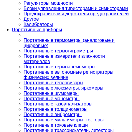
Регуляторы мощности
Блоки управления тиристорами и симисторами
Предохранители и держатели предохранителей
Другое
Калибраторы
Портативные приборы
Портативные термометры (аналоговые и
цифровые)
Портативные термогигрометры
Портативные измерители влажности
материалов
Портативные термоанемометры
Портативные автономные регистраторы
физических величин
Портативные тепловизоры
Портативные люксметры, яркомеры
Портативные шумомеры
Портативные манометры
Портативные газоанализаторы
Портативные толщинометры
Портативные виброметры
Портативные мультиметры, тестеры
Портативные токовые клещи
Портативные трассоискатели, детекторы