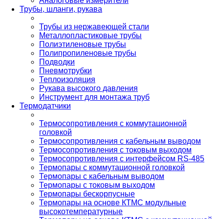
Аналоговые измерители
Трубы, шланги, рукава
Трубы из нержавеющей стали
Металлопластиковые трубы
Полиэтиленовые трубы
Полипропиленовые трубы
Подводки
Пневмотрубки
Теплоизоляция
Рукава высокого давления
Инструмент для монтажа труб
Термодатчики
Термосопротивления с коммутационной
головкой
Термосопротивления с кабельным выводом
Термосопротивления с токовым выходом
Термосопротивления с интерфейсом RS-485
Термопары с коммутационной головкой
Термопары с кабельным выводом
Термопары с токовым выходом
Термопары бескорпусные
Термопары на основе КТМС модульные
высокотемпературные