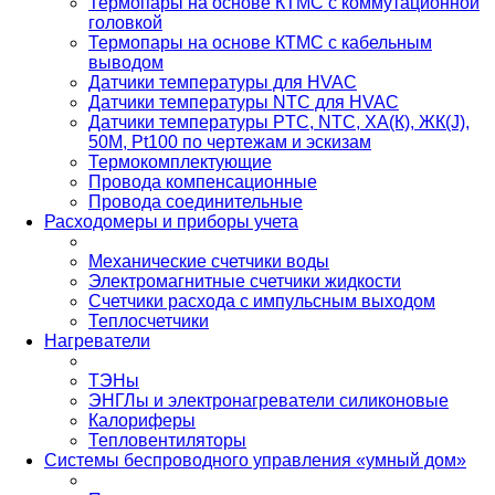
Термопары на основе КТМС с коммутационной
головкой
Термопары на основе КТМС с кабельным
выводом
Датчики температуры для HVAC
Датчики температуры NTC для HVAC
Датчики температуры PTС, NTC, ХА(К), ЖК(J),
50М, Pt100 по чертежам и эскизам
Термокомплектующие
Провода компенсационные
Провода соединительные
Расходомеры и приборы учета
Механические счетчики воды
Электромагнитные счетчики жидкости
Счетчики расхода с импульсным выходом
Теплосчетчики
Нагреватели
ТЭНы
ЭНГЛы и электронагреватели силиконовые
Калориферы
Тепловентиляторы
Системы беспроводного управления «умный дом»