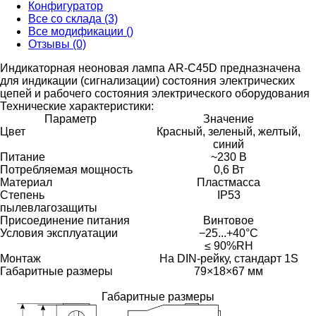
Конфигуратор
Все со склада (3)
Все модификации ()
Отзывы (0)
Индикаторная неоновая лампа AR-C45D предназначена
для индикации (сигнализации) состояния электрических
цепей и рабочего состояния электрического оборудования
Технические характеристики:
Параметр
Значение
Цвет
Красный, зеленый, желтый,
синий
Питание
~230 В
Потребляемая мощность
0,6 Вт
Материал
Пластмасса
Степень
IP53
пылевлагозащиты
Присоединение питания
Винтовое
Условия эксплуатации
−25...+40°C
≤ 90%RH
Монтаж
На DIN-рейку, стандарт 1S
Габаритные размеры
79×18×67 мм
Габаритные размеры