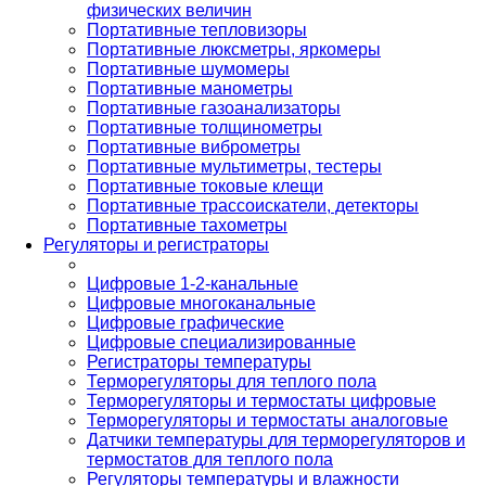
физических величин
Портативные тепловизоры
Портативные люксметры, яркомеры
Портативные шумомеры
Портативные манометры
Портативные газоанализаторы
Портативные толщинометры
Портативные виброметры
Портативные мультиметры, тестеры
Портативные токовые клещи
Портативные трассоискатели, детекторы
Портативные тахометры
Регуляторы и регистраторы
Цифровые 1-2-канальные
Цифровые многоканальные
Цифровые графические
Цифровые специализированные
Регистраторы температуры
Терморегуляторы для теплого пола
Терморегуляторы и термостаты цифровые
Терморегуляторы и термостаты аналоговые
Датчики температуры для терморегуляторов и
термостатов для теплого пола
Регуляторы температуры и влажности