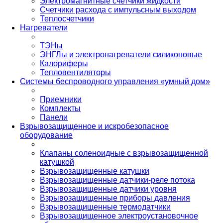
Электромагнитные счетчики жидкости
Счетчики расхода с импульсным выходом
Теплосчетчики
Нагреватели
ТЭНы
ЭНГЛы и электронагреватели силиконовые
Калориферы
Тепловентиляторы
Системы беспроводного управления «умный дом»
Приемники
Комплекты
Панели
Взрывозащищенное и искробезопасное
оборудование
Клапаны соленоидные с взрывозащищенной
катушкой
Взрывозащищенные катушки
Взрывозащищенные датчики-реле потока
Взрывозащищенные датчики уровня
Взрывозащищенные приборы давления
Взрывозащищенные термодатчики
Взрывозащищенное электроустановочное