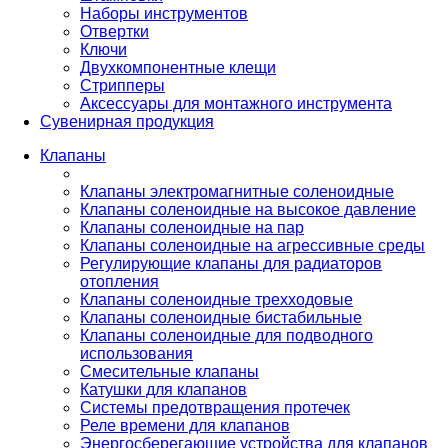
Наборы инструментов
Отвертки
Ключи
Двухкомпонентные клещи
Стрипперы
Аксессуары для монтажного инструмента
Сувенирная продукция
Клапаны
Клапаны электромагнитные соленоидные
Клапаны соленоидные на высокое давление
Клапаны соленоидные на пар
Клапаны соленоидные на агрессивные среды
Регулирующие клапаны для радиаторов
отопления
Клапаны соленоидные трехходовые
Клапаны соленоидные бистабильные
Клапаны соленоидные для подводного
использования
Смесительные клапаны
Катушки для клапанов
Системы предотвращения протечек
Реле времени для клапанов
Энергосберегающие устройства для клапанов