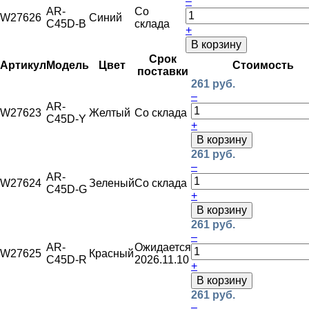
–
AR-
Со
W27626
Синий
C45D-B
склада
+
В корзину
Срок
Артикул
Модель
Цвет
Стоимость
поставки
261 руб.
–
AR-
W27623
Желтый
Со склада
C45D-Y
+
В корзину
261 руб.
–
AR-
W27624
Зеленый
Со склада
C45D-G
+
В корзину
261 руб.
–
AR-
Ожидается
W27625
Красный
C45D-R
2026.11.10
+
В корзину
261 руб.
–