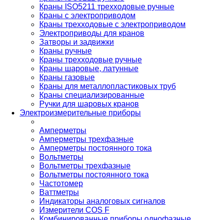
Краны ISO5211 трехходовые ручные
Краны с электроприводом
Краны трехходовые с электроприводом
Электроприводы для кранов
Затворы и задвижки
Краны ручные
Краны трехходовые ручные
Краны шаровые, латунные
Краны газовые
Краны для металлопластиковых труб
Краны специализированные
Ручки для шаровых кранов
Электроизмерительные приборы
Амперметры
Амперметры трехфазные
Амперметры постоянного тока
Вольтметры
Вольтметры трехфазные
Вольтметры постоянного тока
Частотомер
Ваттметры
Индикаторы аналоговых сигналов
Измерители COS F
Комбинированные приборы однофазные