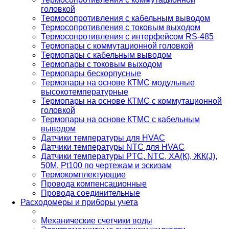
головкой
Термосопротивления с кабельным выводом
Термосопротивления с токовым выходом
Термосопротивления с интерфейсом RS-485
Термопары с коммутационной головкой
Термопары с кабельным выводом
Термопары с токовым выходом
Термопары бескорпусные
Термопары на основе КТМС модульные
высокотемпературные
Термопары на основе КТМС с коммутационной
головкой
Термопары на основе КТМС с кабельным
выводом
Датчики температуры для HVAC
Датчики температуры NTC для HVAC
Датчики температуры PTС, NTC, ХА(К), ЖК(J),
50М, Pt100 по чертежам и эскизам
Термокомплектующие
Провода компенсационные
Провода соединительные
Расходомеры и приборы учета
Механические счетчики воды