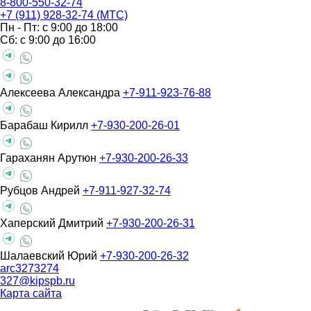
8-800-550-32-74
+7 (911) 928-32-74 (МТС)
Пн - Пт: с 9:00 до 18:00
Сб: с 9:00 до 16:00
Алексеева Александра
+7-911-923-76-88
Барабаш Кирилл
+7-930-200-26-01
Гараханян Арутюн
+7-930-200-26-33
Рубцов Андрей
+7-911-927-32-74
Хаперский Дмитрий
+7-930-200-26-31
Шалаевский Юрий
+7-930-200-26-32
arc3273274
327@kipspb.ru
Карта сайта