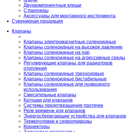
Двухкомпонентные клещи
Стрипперы
Аксессуары для монтажного инструмента
Сувенирная продукция
Клапаны
Клапаны электромагнитные соленоидные
Клапаны соленоидные на высокое давление
Клапаны соленоидные на пар
Клапаны соленоидные на агрессивные среды
Регулирующие клапаны для радиаторов
отопления
Клапаны соленоидные трехходовые
Клапаны соленоидные бистабильные
Клапаны соленоидные для подводного
использования
Смесительные клапаны
Катушки для клапанов
Системы предотвращения протечек
Реле времени для клапанов
Энергосберегающие устройства для клапанов
Термоголовки и сервоприводы
Коннекторы
Запчасти и аксессуары