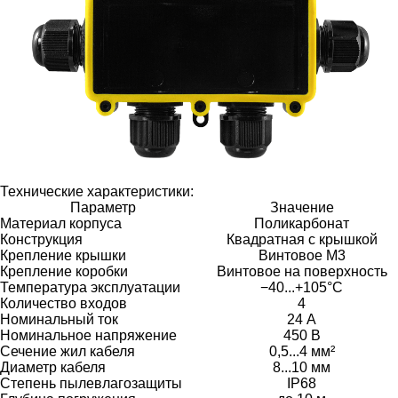
Технические характеристики:
Параметр
Значение
Материал корпуса
Поликарбонат
Конструкция
Квадратная с крышкой
Крепление крышки
Винтовое М3
Крепление коробки
Винтовое на поверхность
Температура эксплуатации
−40...+105°C
Количество входов
4
Номинальный ток
24 А
Номинальное напряжение
450 В
Сечение жил кабеля
0,5...4 мм²
Диаметр кабеля
8...10 мм
Степень пылевлагозащиты
IP68