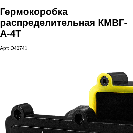
Гермокоробка
распределительная КМВГ-
А-4Т
Арт: O40741