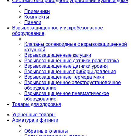
Системы беспроводного управления «умный дом»
Приемники
Комплекты
Панели
Взрывозащищенное и искробезопасное
оборудование
Клапаны соленоидные с взрывозащищенной
катушкой
Взрывозащищенные катушки
Взрывозащищенные датчики-реле потока
Взрывозащищенные датчики уровня
Взрывозащищенные приборы давления
Взрывозащищенные термодатчики
Взрывозащищенное электроустановочное
оборудование
Взрывозащищенное пневматическое
оборудование
Товары для здоровья
Уцененные товары
Арматура и фитинги
Обратные клапаны