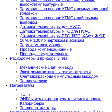
высокотемпературные
Термопары на основе КТМС с коммутационной
головкой
Термопары на основе КТМС с кабельным
выводом
Датчики температуры для HVAC
Датчики температуры NTC для HVAC
Датчики температуры PTС, NTC, ХА(К), ЖК(J),
50М, Pt100 по чертежам и эскизам
Термокомплектующие
Провода компенсационные
Провода соединительные
Расходомеры и приборы учета
Механические счетчики воды
Электромагнитные счетчики жидкости
Счетчики расхода с импульсным выходом
Теплосчетчики
Нагреватели
ТЭНы
ЭНГЛы и электронагреватели силиконовые
Калориферы
Тепловентиляторы