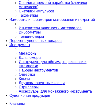
Счетчики времени наработки (счетчики
моточасов)
Счетчики импульсов
Тахометры
Измерители параметров материалов и покрытий
Измерители влажности материалов
Виброметры
Толщиномеры
Перечень уцененных товаров
Инструмент
Мегафоны
Дальномеры
Инструмент для обжима, опрессовки и
штамповки
Наборы инструментов
Отвертки
Ключи
Двухкомпонентные клещи
Стрипперы
Аксессуары для монтажного инструмента
Сувенирная продукция
Клапаны