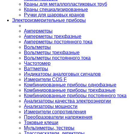
Краны для металлопластиковых труб
Краны специализированные
Ручки для шаровых кранов
Электроизмерительные приборы
Амперметры
Амперметры трехфазные
Амперметры постоянного тока
Вольтметры
Вольтметры трехфазные
Вольтметры постоянного тока
Частотомер
Ваттметры
Индикаторы аналоговых сигналов
Измерители COS F
Комбинированные приборы однофазные
Комбинированные приборы трехфазные
Комбинированные приборы постоянного тока
Анализаторы качества электроэнергии
Анализаторы мощности
Измерители сопротивления
Преобразователи напряжения
Токовые клещи
Мультиметры, тестеры
Трассоискатели, детекторы