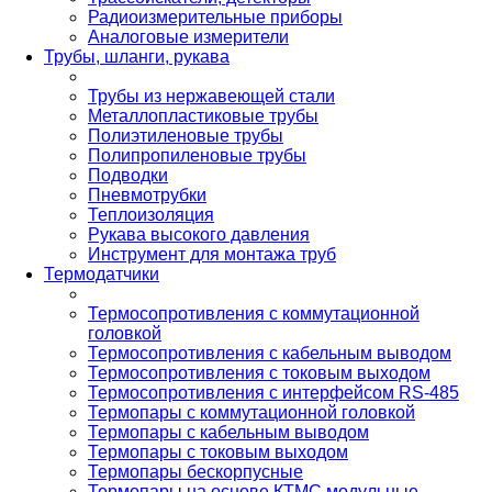
Радиоизмерительные приборы
Аналоговые измерители
Трубы, шланги, рукава
Трубы из нержавеющей стали
Металлопластиковые трубы
Полиэтиленовые трубы
Полипропиленовые трубы
Подводки
Пневмотрубки
Теплоизоляция
Рукава высокого давления
Инструмент для монтажа труб
Термодатчики
Термосопротивления с коммутационной
головкой
Термосопротивления с кабельным выводом
Термосопротивления с токовым выходом
Термосопротивления с интерфейсом RS-485
Термопары с коммутационной головкой
Термопары с кабельным выводом
Термопары с токовым выходом
Термопары бескорпусные
Термопары на основе КТМС модульные