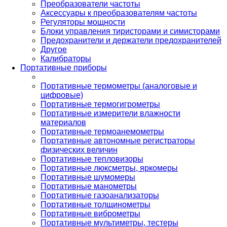
Преобразователи частоты
Аксессуары к преобразователям частоты
Регуляторы мощности
Блоки управления тиристорами и симисторами
Предохранители и держатели предохранителей
Другое
Калибраторы
Портативные приборы
Портативные термометры (аналоговые и
цифровые)
Портативные термогигрометры
Портативные измерители влажности
материалов
Портативные термоанемометры
Портативные автономные регистраторы
физических величин
Портативные тепловизоры
Портативные люксметры, яркомеры
Портативные шумомеры
Портативные манометры
Портативные газоанализаторы
Портативные толщинометры
Портативные виброметры
Портативные мультиметры, тестеры