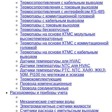
Термосопротивления с кабельным выводом
Термосопротивления с токовым выходом
Термосопротивления с интерфейсом RS-485
Термопары с коммутационной головкой
Термопары с кабельным выводом
Термопары с токовым выходом
Термопары бескорпусные
Термопары на основе КТМС модульные
высокотемпературные
Термопары на основе КТМС с коммутационной
головкой
Термопары на основе КТМС с кабельным
выводом
Датчики температуры для HVAC
Датчики температуры NTC для HVAC
Датчики температуры PTС, NTC, ХА(К), ЖК(J),
50М, Pt100 по чертежам и эскизам
Термокомплектующие
Провода компенсационные
Провода соединительные
Расходомеры и приборы учета
Механические счетчики воды
Электромагнитные счетчики жидкости
Счетчики расхода с импульсным выходом