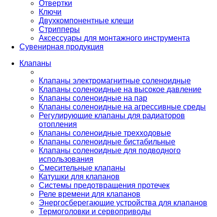
Отвертки
Ключи
Двухкомпонентные клещи
Стрипперы
Аксессуары для монтажного инструмента
Сувенирная продукция
Клапаны
Клапаны электромагнитные соленоидные
Клапаны соленоидные на высокое давление
Клапаны соленоидные на пар
Клапаны соленоидные на агрессивные среды
Регулирующие клапаны для радиаторов
отопления
Клапаны соленоидные трехходовые
Клапаны соленоидные бистабильные
Клапаны соленоидные для подводного
использования
Смесительные клапаны
Катушки для клапанов
Системы предотвращения протечек
Реле времени для клапанов
Энергосберегающие устройства для клапанов
Термоголовки и сервоприводы