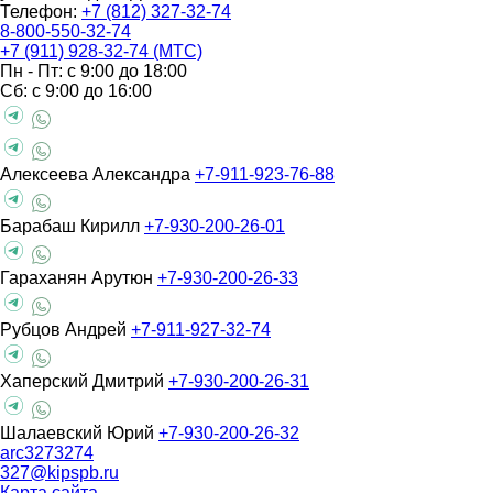
Телефон:
+7 (812) 327-32-74
8-800-550-32-74
+7 (911) 928-32-74 (МТС)
Пн - Пт: с 9:00 до 18:00
Сб: с 9:00 до 16:00
Алексеева Александра
+7-911-923-76-88
Барабаш Кирилл
+7-930-200-26-01
Гараханян Арутюн
+7-930-200-26-33
Рубцов Андрей
+7-911-927-32-74
Хаперский Дмитрий
+7-930-200-26-31
Шалаевский Юрий
+7-930-200-26-32
arc3273274
327@kipspb.ru
Карта сайта