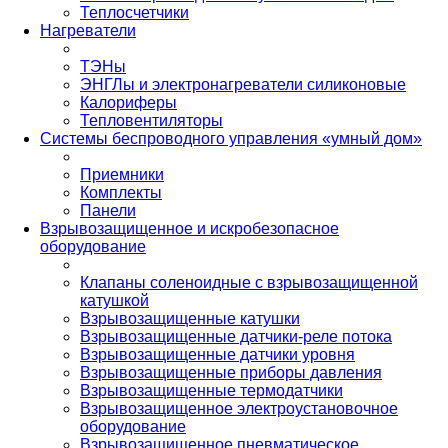
Теплосчетчики
Нагреватели
ТЭНы
ЭНГЛы и электронагреватели силиконовые
Калориферы
Тепловентиляторы
Системы беспроводного управления «умный дом»
Приемники
Комплекты
Панели
Взрывозащищенное и искробезопасное
оборудование
Клапаны соленоидные с взрывозащищенной
катушкой
Взрывозащищенные катушки
Взрывозащищенные датчики-реле потока
Взрывозащищенные датчики уровня
Взрывозащищенные приборы давления
Взрывозащищенные термодатчики
Взрывозащищенное электроустановочное
оборудование
Взрывозащищенное пневматическое