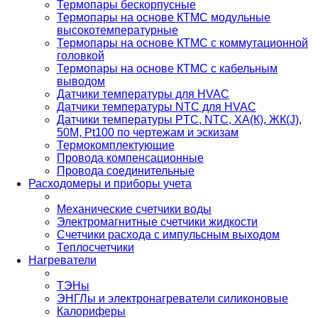
Термопары бескорпусные
Термопары на основе КТМС модульные
высокотемпературные
Термопары на основе КТМС с коммутационной
головкой
Термопары на основе КТМС с кабельным
выводом
Датчики температуры для HVAC
Датчики температуры NTC для HVAC
Датчики температуры PTС, NTC, ХА(К), ЖК(J),
50М, Pt100 по чертежам и эскизам
Термокомплектующие
Провода компенсационные
Провода соединительные
Расходомеры и приборы учета
Механические счетчики воды
Электромагнитные счетчики жидкости
Счетчики расхода с импульсным выходом
Теплосчетчики
Нагреватели
ТЭНы
ЭНГЛы и электронагреватели силиконовые
Калориферы