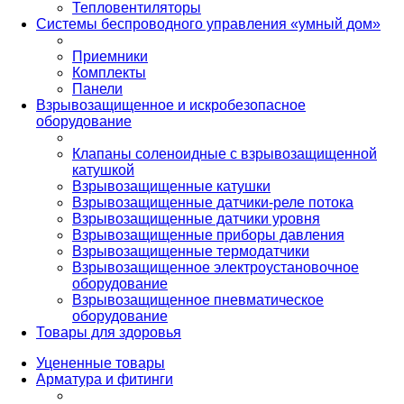
Тепловентиляторы
Системы беспроводного управления «умный дом»
Приемники
Комплекты
Панели
Взрывозащищенное и искробезопасное
оборудование
Клапаны соленоидные с взрывозащищенной
катушкой
Взрывозащищенные катушки
Взрывозащищенные датчики-реле потока
Взрывозащищенные датчики уровня
Взрывозащищенные приборы давления
Взрывозащищенные термодатчики
Взрывозащищенное электроустановочное
оборудование
Взрывозащищенное пневматическое
оборудование
Товары для здоровья
Уцененные товары
Арматура и фитинги