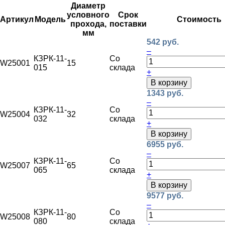
Диаметр
условного
Срок
Артикул
Модель
Стоимость
прохода,
поставки
мм
542 руб.
–
КЗРК-11-
Со
W25001
15
015
склада
+
В корзину
1343 руб.
–
КЗРК-11-
Со
W25004
32
032
склада
+
В корзину
6955 руб.
–
КЗРК-11-
Со
W25007
65
065
склада
+
В корзину
9577 руб.
–
КЗРК-11-
Со
W25008
80
080
склада