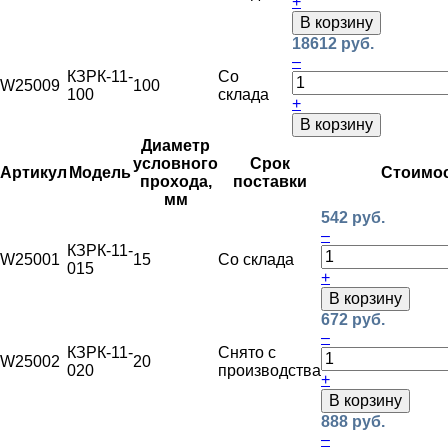
+
В корзину
18612 руб.
–
КЗРК-11-
Со
W25009
100
100
склада
+
В корзину
Диаметр
условного
Срок
Артикул
Модель
Стоимо
прохода,
поставки
мм
542 руб.
–
КЗРК-11-
W25001
15
Со склада
015
+
В корзину
672 руб.
–
КЗРК-11-
Снято с
W25002
20
020
производства
+
В корзину
888 руб.
–