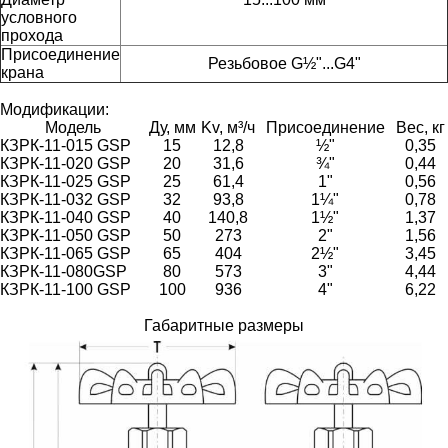
условного
прохода
Присоединение
Резьбовое G½"...G4"
крана
Модификации:
Модель
Ду, мм
Kv, м³/ч
Присоединение
Вес, кг
КЗРК-11-015 GSP
15
12,8
½"
0,35
КЗРК-11-020 GSP
20
31,6
¾"
0,44
КЗРК-11-025 GSP
25
61,4
1"
0,56
КЗРК-11-032 GSP
32
93,8
1¼"
0,78
КЗРК-11-040 GSP
40
140,8
1½"
1,37
КЗРК-11-050 GSP
50
273
2"
1,56
КЗРК-11-065 GSP
65
404
2½"
3,45
КЗРК-11-080GSP
80
573
3"
4,44
КЗРК-11-100 GSP
100
936
4"
6,22
Габаритные размеры