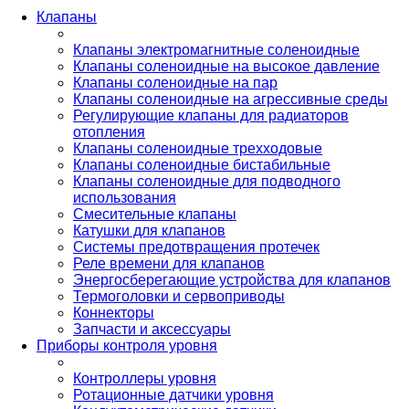
Клапаны
Клапаны электромагнитные соленоидные
Клапаны соленоидные на высокое давление
Клапаны соленоидные на пар
Клапаны соленоидные на агрессивные среды
Регулирующие клапаны для радиаторов
отопления
Клапаны соленоидные трехходовые
Клапаны соленоидные бистабильные
Клапаны соленоидные для подводного
использования
Смесительные клапаны
Катушки для клапанов
Системы предотвращения протечек
Реле времени для клапанов
Энергосберегающие устройства для клапанов
Термоголовки и сервоприводы
Коннекторы
Запчасти и аксессуары
Приборы контроля уровня
Контроллеры уровня
Ротационные датчики уровня