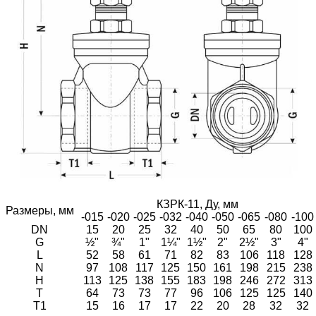
КЗРК-11, Ду, мм
Размеры, мм
-015
-020
-025
-032
-040
-050
-065
-080
-100
DN
15
20
25
32
40
50
65
80
100
G
½"
¾"
1"
1¼"
1½"
2"
2½"
3"
4"
L
52
58
61
71
82
83
106
118
128
N
97
108
117
125
150
161
198
215
238
H
113
125
138
155
183
198
246
272
313
T
64
73
73
77
96
106
125
125
140
T1
15
16
17
17
22
20
28
32
32