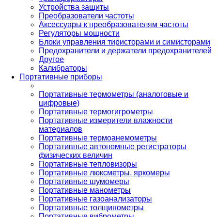
Устройства защиты
Преобразователи частоты
Аксессуары к преобразователям частоты
Регуляторы мощности
Блоки управления тиристорами и симисторами
Предохранители и держатели предохранителей
Другое
Калибраторы
Портативные приборы
Портативные термометры (аналоговые и
цифровые)
Портативные термогигрометры
Портативные измерители влажности
материалов
Портативные термоанемометры
Портативные автономные регистраторы
физических величин
Портативные тепловизоры
Портативные люксметры, яркомеры
Портативные шумомеры
Портативные манометры
Портативные газоанализаторы
Портативные толщинометры
Портативные виброметры