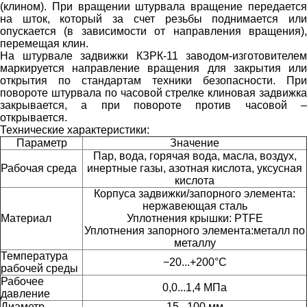
(клином). При вращении штурвала вращение передается
на шток, который за счет резьбы поднимается или
опускается (в зависимости от направления вращения),
перемещая клин.
На штурвале задвижки КЗРК-11 заводом-изготовителем
маркируется направление вращения для закрытия или
открытия по стандартам техники безопасности. При
повороте штурвала по часовой стрелке клиновая задвижка
закрывается, а при повороте против часовой –
открывается.
Технические характеристики:
Параметр
Значение
Пар, вода, горячая вода, масла, воздух,
Рабочая среда
инертные газы, азотная кислота, уксусная
кислота
Корпуса задвижки/запорного элемента:
нержавеющая сталь
Материал
Уплотнения крышки: PTFE
Уплотнения запорного элемента:металл по
металлу
Температура
−20...+200°С
рабочей среды
Рабочее
0,0...1,4 МПа
давление
Диаметр
15...100 мм