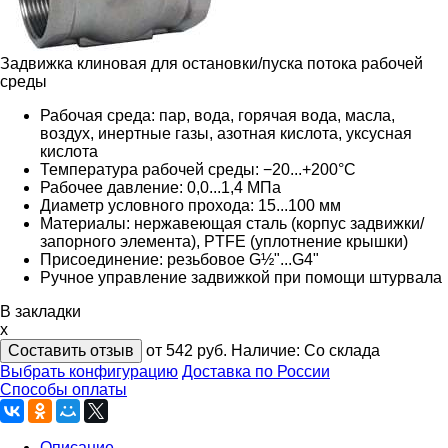
Задвижка клиновая для остановки/пуска потока рабочей
среды
Рабочая среда: пар, вода, горячая вода, масла,
воздух, инертные газы, азотная кислота, уксусная
кислота
Температура рабочей среды: −20...+200°С
Рабочее давление: 0,0...1,4 МПа
Диаметр условного прохода: 15...100 мм
Материалы: нержавеющая сталь (корпус задвижки/
запорного элемента), PTFE (уплотнение крышки)
Присоединение: резьбовое G½"...G4"
Ручное управление задвижкой при помощи штурвала
В закладки
x
Составить отзыв
от 542
руб.
Наличие:
Со склада
Выбрать конфигурацию
Доставка по России
Способы оплаты
Описание