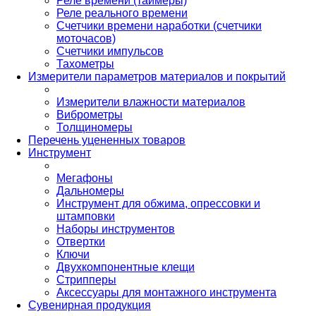
Реле времени (таймеры)
Реле реального времени
Счетчики времени наработки (счетчики
моточасов)
Счетчики импульсов
Тахометры
Измерители параметров материалов и покрытий
Измерители влажности материалов
Виброметры
Толщиномеры
Перечень уцененных товаров
Инструмент
Мегафоны
Дальномеры
Инструмент для обжима, опрессовки и
штамповки
Наборы инструментов
Отвертки
Ключи
Двухкомпонентные клещи
Стрипперы
Аксессуары для монтажного инструмента
Сувенирная продукция