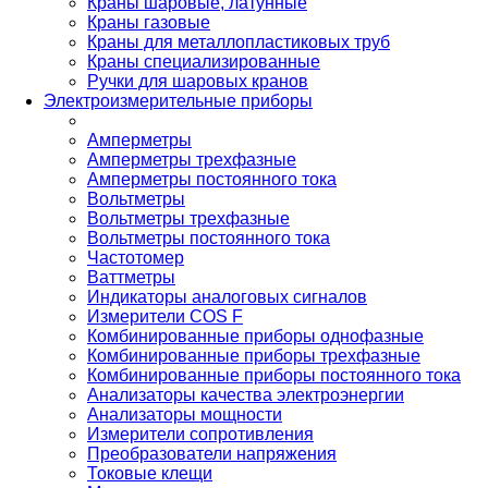
Краны шаровые, латунные
Краны газовые
Краны для металлопластиковых труб
Краны специализированные
Ручки для шаровых кранов
Электроизмерительные приборы
Амперметры
Амперметры трехфазные
Амперметры постоянного тока
Вольтметры
Вольтметры трехфазные
Вольтметры постоянного тока
Частотомер
Ваттметры
Индикаторы аналоговых сигналов
Измерители COS F
Комбинированные приборы однофазные
Комбинированные приборы трехфазные
Комбинированные приборы постоянного тока
Анализаторы качества электроэнергии
Анализаторы мощности
Измерители сопротивления
Преобразователи напряжения
Токовые клещи