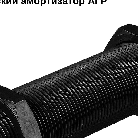
кий амортизатор АГР