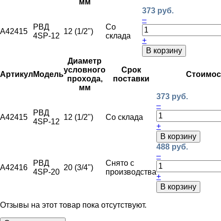
мм
373 руб.
–
РВД
Со
A42415
12 (1/2")
4SP-12
склада
+
В корзину
Диаметр
условного
Срок
Артикул
Модель
Стоимос
прохода,
поставки
мм
373 руб.
–
РВД
A42415
12 (1/2")
Со склада
4SP-12
+
В корзину
488 руб.
–
РВД
Снято с
A42416
20 (3/4")
4SP-20
производства
+
В корзину
Отзывы на этот товар пока отсутствуют.