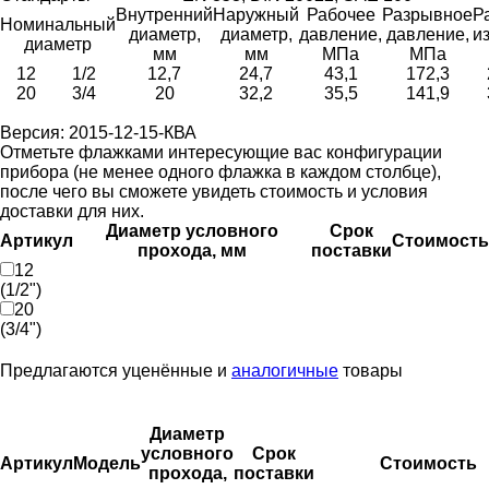
Внутренний
Наружный
Рабочее
Разрывное
Р
Номинальный
диаметр,
диаметр,
давление,
давление,
и
диаметр
мм
мм
МПа
МПа
12
1/2
12,7
24,7
43,1
172,3
20
3/4
20
32,2
35,5
141,9
Версия: 2015-12-15-КВА
Отметьте флажками интересующие вас конфигурации
прибора (не менее одного флажка в каждом столбце),
после чего вы сможете увидеть стоимость и условия
доставки для них.
Диаметр условного
Срок
Артикул
Стоимость
прохода, мм
поставки
12
(1/2")
20
(3/4")
Предлагаются уценённые и
аналогичные
товары
Диаметр
условного
Срок
Артикул
Модель
Стоимость
прохода,
поставки