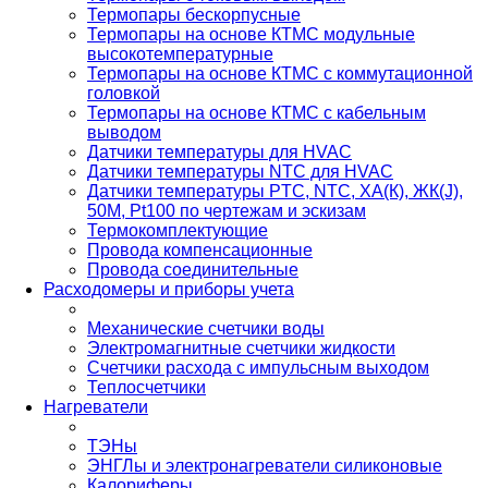
Термопары бескорпусные
Термопары на основе КТМС модульные
высокотемпературные
Термопары на основе КТМС с коммутационной
головкой
Термопары на основе КТМС с кабельным
выводом
Датчики температуры для HVAC
Датчики температуры NTC для HVAC
Датчики температуры PTС, NTC, ХА(К), ЖК(J),
50М, Pt100 по чертежам и эскизам
Термокомплектующие
Провода компенсационные
Провода соединительные
Расходомеры и приборы учета
Механические счетчики воды
Электромагнитные счетчики жидкости
Счетчики расхода с импульсным выходом
Теплосчетчики
Нагреватели
ТЭНы
ЭНГЛы и электронагреватели силиконовые
Калориферы