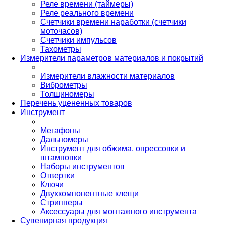
Реле времени (таймеры)
Реле реального времени
Счетчики времени наработки (счетчики
моточасов)
Счетчики импульсов
Тахометры
Измерители параметров материалов и покрытий
Измерители влажности материалов
Виброметры
Толщиномеры
Перечень уцененных товаров
Инструмент
Мегафоны
Дальномеры
Инструмент для обжима, опрессовки и
штамповки
Наборы инструментов
Отвертки
Ключи
Двухкомпонентные клещи
Стрипперы
Аксессуары для монтажного инструмента
Сувенирная продукция