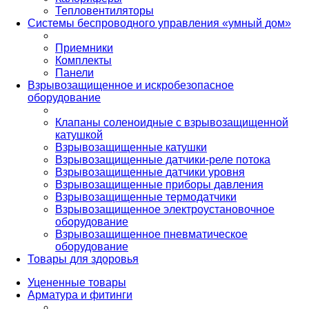
Тепловентиляторы
Системы беспроводного управления «умный дом»
Приемники
Комплекты
Панели
Взрывозащищенное и искробезопасное
оборудование
Клапаны соленоидные с взрывозащищенной
катушкой
Взрывозащищенные катушки
Взрывозащищенные датчики-реле потока
Взрывозащищенные датчики уровня
Взрывозащищенные приборы давления
Взрывозащищенные термодатчики
Взрывозащищенное электроустановочное
оборудование
Взрывозащищенное пневматическое
оборудование
Товары для здоровья
Уцененные товары
Арматура и фитинги