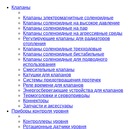
Клапаны
Клапаны электромагнитные соленоидные
Клапаны соленоидные на высокое давление
Клапаны соленоидные на пар
Клапаны соленоидные на агрессивные среды
Регулирующие клапаны для радиаторов
отопления
Клапаны соленоидные трехходовые
Клапаны соленоидные бистабильные
Клапаны соленоидные для подводного
использования
Смесительные клапаны
Катушки для клапанов
Системы предотвращения протечек
Реле времени для клапанов
Энергосберегающие устройства для клапанов
Термоголовки и сервоприводы
Коннекторы
Запчасти и аксессуары
Приборы контроля уровня
Контроллеры уровня
Ротационные датчики уровня