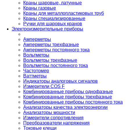
Краны шаровые, латунные
Краны газовые
Краны для металлопластиковых труб
Краны специализированные
Ручки для шаровых кранов
Электроизмерительные приборы
Амперметры
Амперметры трехфазные
Амперметры постоянного тока
Вольтметры
Вольтметры трехфазные
Вольтметры постоянного тока
Частотомер
Ваттметры
Индикаторы аналоговых сигналов
Измерители COS F
Комбинированные приборы однофазные
Комбинированные приборы трехфазные
Комбинированные приборы постоянного тока
Анализаторы качества электроэнергии
Анализаторы мощности
Измерители сопротивления
Преобразователи напряжения
Токовые клещи