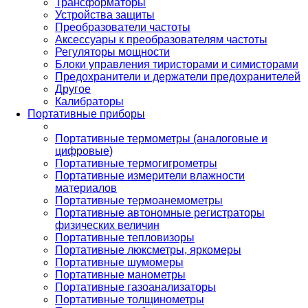
Трансформаторы
Устройства защиты
Преобразователи частоты
Аксессуары к преобразователям частоты
Регуляторы мощности
Блоки управления тиристорами и симисторами
Предохранители и держатели предохранителей
Другое
Калибраторы
Портативные приборы
Портативные термометры (аналоговые и
цифровые)
Портативные термогигрометры
Портативные измерители влажности
материалов
Портативные термоанемометры
Портативные автономные регистраторы
физических величин
Портативные тепловизоры
Портативные люксметры, яркомеры
Портативные шумомеры
Портативные манометры
Портативные газоанализаторы
Портативные толщинометры