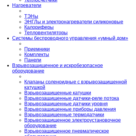
Нагреватели
ТЭНы
ЭНГЛы и электронагреватели силиконовые
Калориферы
Тепловентиляторы
Системы беспроводного управления «умный дом»
Приемники
Комплекты
Панели
Взрывозащищенное и искробезопасное
оборудование
Клапаны соленоидные с взрывозащищенной
катушкой
Взрывозащищенные катушки
Взрывозащищенные датчики-реле потока
Взрывозащищенные датчики уровня
Взрывозащищенные приборы давления
Взрывозащищенные термодатчики
Взрывозащищенное электроустановочное
оборудование
Взрывозащищенное пневматическое