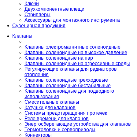
Ключи
Двухкомпонентные клещи
Стрипперы
Аксессуары для монтажного инструмента
Сувенирная продукция
Клапаны
Клапаны электромагнитные соленоидные
Клапаны соленоидные на высокое давление
Клапаны соленоидные на пар
Клапаны соленоидные на агрессивные среды
Регулирующие клапаны для радиаторов
отопления
Клапаны соленоидные трехходовые
Клапаны соленоидные бистабильные
Клапаны соленоидные для подводного
использования
Смесительные клапаны
Катушки для клапанов
Системы предотвращения протечек
Реле времени для клапанов
Энергосберегающие устройства для клапанов
Термоголовки и сервоприводы
Коннекторы