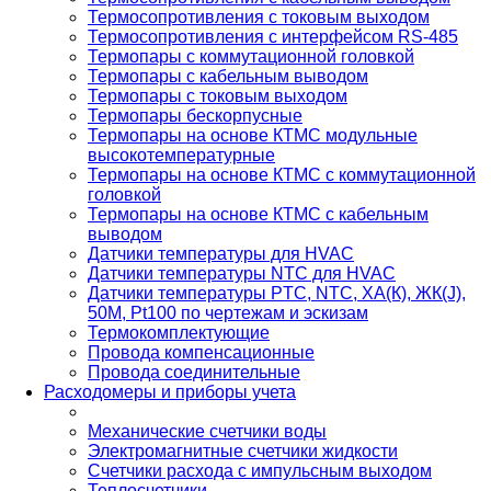
Термосопротивления с токовым выходом
Термосопротивления с интерфейсом RS-485
Термопары с коммутационной головкой
Термопары с кабельным выводом
Термопары с токовым выходом
Термопары бескорпусные
Термопары на основе КТМС модульные
высокотемпературные
Термопары на основе КТМС с коммутационной
головкой
Термопары на основе КТМС с кабельным
выводом
Датчики температуры для HVAC
Датчики температуры NTC для HVAC
Датчики температуры PTС, NTC, ХА(К), ЖК(J),
50М, Pt100 по чертежам и эскизам
Термокомплектующие
Провода компенсационные
Провода соединительные
Расходомеры и приборы учета
Механические счетчики воды
Электромагнитные счетчики жидкости
Счетчики расхода с импульсным выходом
Теплосчетчики