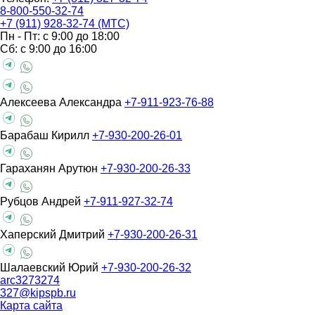
8-800-550-32-74
+7 (911) 928-32-74 (МТС)
Пн - Пт: с 9:00 до 18:00
Сб: с 9:00 до 16:00
Алексеева Александра
+7-911-923-76-88
Барабаш Кирилл
+7-930-200-26-01
Гараханян Арутюн
+7-930-200-26-33
Рубцов Андрей
+7-911-927-32-74
Хаперский Дмитрий
+7-930-200-26-31
Шалаевский Юрий
+7-930-200-26-32
arc3273274
327@kipspb.ru
Карта сайта