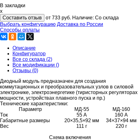
В закладки
x
Составить отзыв
от 733
руб.
Наличие:
Со склада
Выбрать конфигурацию
Доставка по России
Способы оплаты
Описание
Конфигуратор
Все со склада (2)
Все модификации ()
Отзывы (0)
Диодный модуль предназначен для создания
коммутационных и преобразовательных узлов в силовой
электронике, электроэнергетике (тиристорных регуляторах
мощности, устройствах плавного пуска и пр.)
Технические характеристики:
Параметр
МД-55
МД-160
Ток
55 А
160 А
Габаритные размеры
20×35,5×92 мм
34×37×94 мм
Вес
111 г
220 г
Схема включения