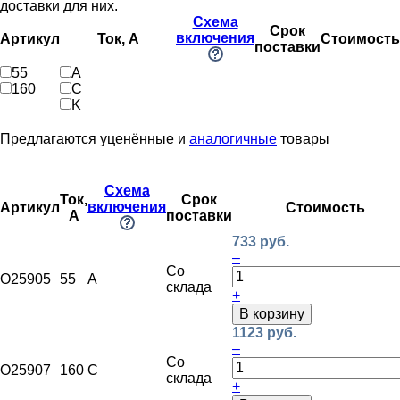
доставки для них.
Схема
Срок
включения
Артикул
Ток, А
Стоимость
поставки
55
A
160
C
K
Предлагаются уценённые и
аналогичные
товары
Схема
Ток,
Срок
включения
Артикул
Стоимость
А
поставки
733 руб.
–
Со
O25905
55
A
склада
+
В корзину
1123 руб.
–
Со
O25907
160
C
склада
+