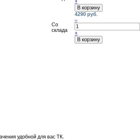
+
В корзину
4290 руб.
–
Со
склада
+
В корзину
ачения удобной для вас ТК.