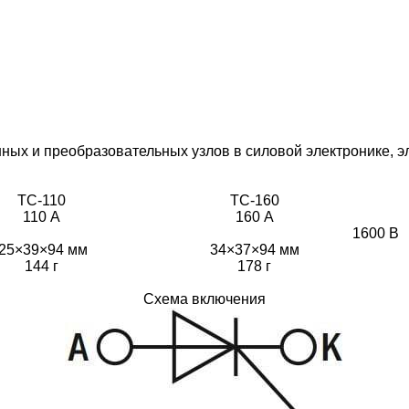
ных и преобразовательных узлов в силовой электронике, э
ТС-110
ТС-160
110 А
160 А
1600 В
25×39×94 мм
34×37×94 мм
144 г
178 г
Схема включения