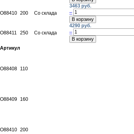
3463 руб.
–
O88410
200
Со склада
В корзину
4290 руб.
–
O88411
250
Со склада
В корзину
Артикул
O88408
110
O88409
160
O88410
200