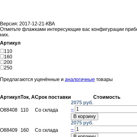
Версия: 2017-12-21-КВА
Отметьте флажками интересующие вас конфигурации прибора
них.
Артикул
110
160
200
250
Предлагаются уценённые и
аналогичные
товары
Артикул
Ток, А
Срок поставки
Стоимость
2075 руб.
–
O88408
110
Со склада
В корзину
2075 руб.
–
O88409
160
Со склада
В корзину