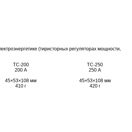
лектроэнергетике (тиристорных регуляторах мощности,
ТС-200
ТС-250
200 А
250 А
45×53×108 мм
45×53×108 мм
410 г
420 г