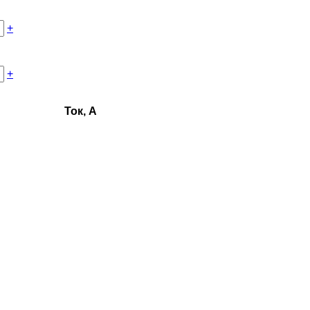
+
+
Ток, А