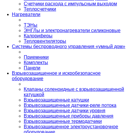
Счетчики расхода с импульсным выходом
Теплосчетчики
Нагреватели
ТЭНы
ЭНГЛы и электронагреватели силиконовые
Калориферы
Тепловентиляторы
Системы беспроводного управления «умный дом»
Приемники
Комплекты
Панели
Взрывозащищенное и искробезопасное
оборудование
Клапаны соленоидные с взрывозащищенной
катушкой
Взрывозащищенные катушки
Взрывозащищенные датчики-реле потока
Взрывозащищенные датчики уровня
Взрывозащищенные приборы давления
Взрывозащищенные термодатчики
Взрывозащищенное электроустановочное
оборудование