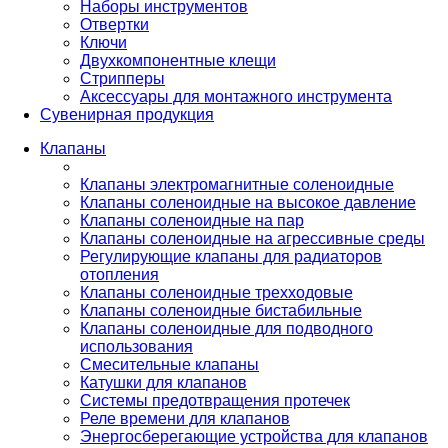
Наборы инструментов
Отвертки
Ключи
Двухкомпонентные клещи
Стрипперы
Аксессуары для монтажного инструмента
Сувенирная продукция
Клапаны
Клапаны электромагнитные соленоидные
Клапаны соленоидные на высокое давление
Клапаны соленоидные на пар
Клапаны соленоидные на агрессивные среды
Регулирующие клапаны для радиаторов
отопления
Клапаны соленоидные трехходовые
Клапаны соленоидные бистабильные
Клапаны соленоидные для подводного
использования
Смесительные клапаны
Катушки для клапанов
Системы предотвращения протечек
Реле времени для клапанов
Энергосберегающие устройства для клапанов