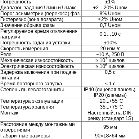
Погрешность
±1%
Диапазон задания Uмин и Uмакс
±2…20% Uном
Порог асимметрии (перекоса) фаз
8% Uном
Гистерезис (зона возврата)
≈2% Uном
Значение обрыва фазы
0,7 Uном
Регулируемое время отключения
0,1…10 с
нагрузки
Погрешность задания уставки
±10%
Скорость измерения
20 изм./с
Реле
~10 А, 250 В
7
Механическая износостойкость
≥ 10
циклов
6
Электрическая износостойкость
≥ 10
циклов
Задержка включения при подаче
0,5 с
питания
Время повторного запуска
≤ 1 с
Степень пылевлагозащиты
IP40 (лицевая панель),
IP20 (клеммы)
Температура эксплуатации
−20...+55°С
Температура хранения
−35...+75°С
Монтаж
Настенный, на DIN-
рейку (стандарт 1S)
Расстояние между монтажными
95 мм
отверстиями
Габаритные размеры
90×18×64 мм