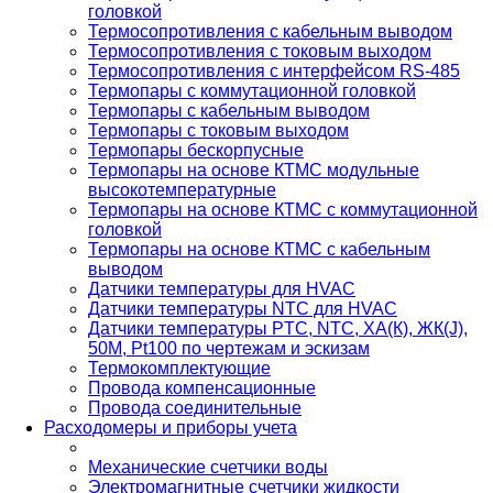
головкой
Термосопротивления с кабельным выводом
Термосопротивления с токовым выходом
Термосопротивления с интерфейсом RS-485
Термопары с коммутационной головкой
Термопары с кабельным выводом
Термопары с токовым выходом
Термопары бескорпусные
Термопары на основе КТМС модульные
высокотемпературные
Термопары на основе КТМС с коммутационной
головкой
Термопары на основе КТМС с кабельным
выводом
Датчики температуры для HVAC
Датчики температуры NTC для HVAC
Датчики температуры PTС, NTC, ХА(К), ЖК(J),
50М, Pt100 по чертежам и эскизам
Термокомплектующие
Провода компенсационные
Провода соединительные
Расходомеры и приборы учета
Механические счетчики воды
Электромагнитные счетчики жидкости