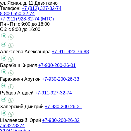
ул. Ясная, д. 11
Девяткино
Телефон:
+7 (812) 327-32-74
8-800-550-32-74
+7 (911) 928-32-74 (МТС)
Пн - Пт: с 9:00 до 18:00
Сб: с 9:00 до 16:00
Алексеева Александра
+7-911-923-76-88
Барабаш Кирилл
+7-930-200-26-01
Гараханян Арутюн
+7-930-200-26-33
Рубцов Андрей
+7-911-927-32-74
Хаперский Дмитрий
+7-930-200-26-31
Шалаевский Юрий
+7-930-200-26-32
arc3273274
327@kipspb.ru