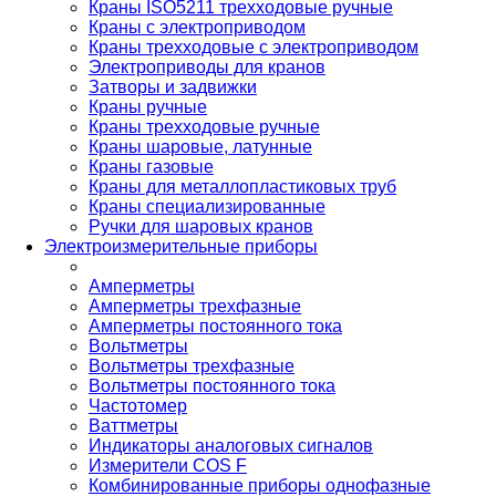
Краны ISO5211 трехходовые ручные
Краны с электроприводом
Краны трехходовые с электроприводом
Электроприводы для кранов
Затворы и задвижки
Краны ручные
Краны трехходовые ручные
Краны шаровые, латунные
Краны газовые
Краны для металлопластиковых труб
Краны специализированные
Ручки для шаровых кранов
Электроизмерительные приборы
Амперметры
Амперметры трехфазные
Амперметры постоянного тока
Вольтметры
Вольтметры трехфазные
Вольтметры постоянного тока
Частотомер
Ваттметры
Индикаторы аналоговых сигналов
Измерители COS F
Комбинированные приборы однофазные